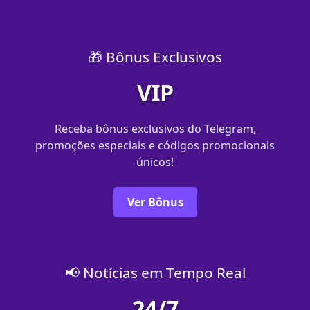
🎁 Bônus Exclusivos
VIP
Receba bônus exclusivos do Telegram,
promoções especiais e códigos promocionais
únicos!
Ver Bônus
📢 Notícias em Tempo Real
24/7