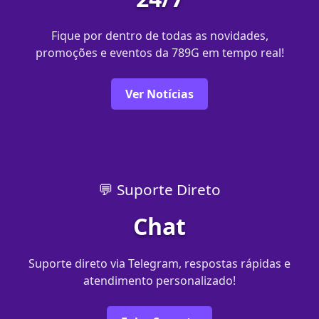
Fique por dentro de todas as novidades,
promoções e eventos da 789G em tempo real!
Ver Notícias
💬 Suporte Direto
Chat
Suporte direto via Telegram, respostas rápidas e
atendimento personalizado!