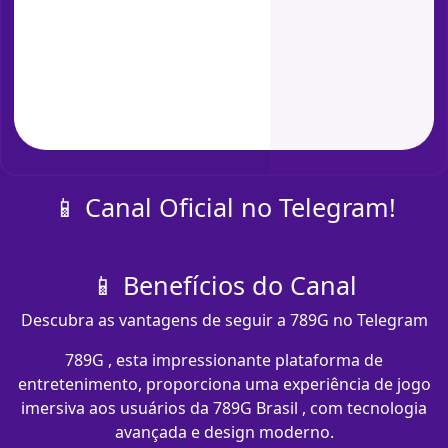
📱 Canal Oficial no Telegram!
📱 Benefícios do Canal
Descubra as vantagens de seguir a 789G no Telegram
789G , esta impressionante plataforma de
entretenimento, proporciona uma experiência de jogo
imersiva aos usuários da 789G Brasil , com tecnologia
avançada e design moderno.