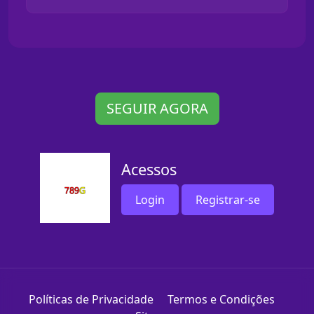
SEGUIR AGORA
Acessos
Login
Registrar-se
Políticas de Privacidade
Termos e Condições