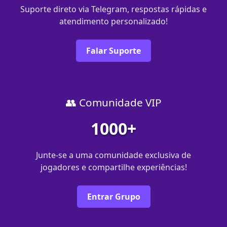
Suporte direto via Telegram, respostas rápidas e
atendimento personalizado!
Falar Suporte
👥 Comunidade VIP
1000+
Junte-se a uma comunidade exclusiva de
jogadores e compartilhe experiências!
Entrar Grupo