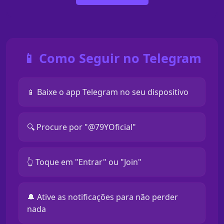
📱 Como Seguir no Telegram
📱 Baixe o app Telegram no seu dispositivo
🔍 Procure por "@79YOficial"
👆 Toque em "Entrar" ou "Join"
🔔 Ative as notificações para não perder
nada