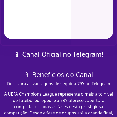
📱 Canal Oficial no Telegram!
📱 Benefícios do Canal
Descubra as vantagens de seguir a 79Y no Telegram
A UEFA Champions League representa o mais alto nível
do futebol europeu, e a 79Y oferece cobertura
completa de todas as fases desta prestigiosa
competição. Desde a fase de grupos até a grande final,