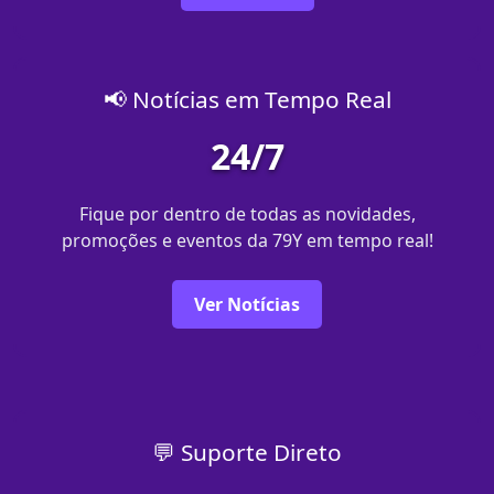
📢 Notícias em Tempo Real
24/7
Fique por dentro de todas as novidades,
promoções e eventos da 79Y em tempo real!
Ver Notícias
💬 Suporte Direto