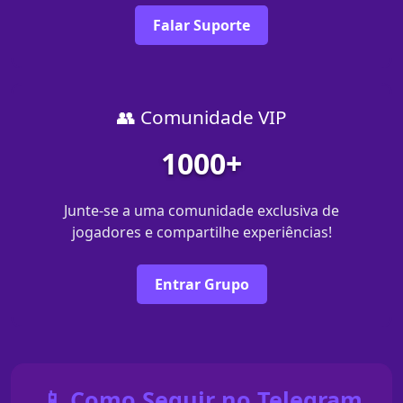
Falar Suporte
👥 Comunidade VIP
1000+
Junte-se a uma comunidade exclusiva de
jogadores e compartilhe experiências!
Entrar Grupo
📱 Como Seguir no Telegram