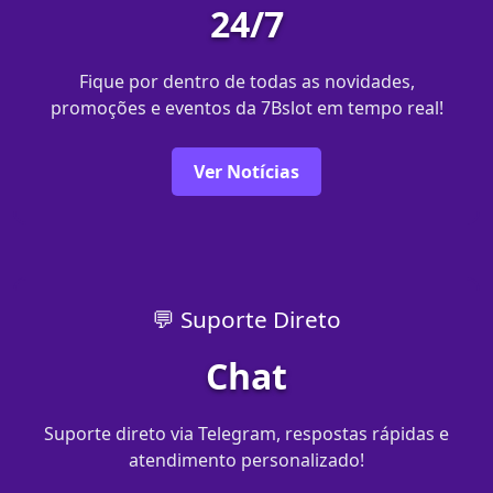
24/7
Fique por dentro de todas as novidades,
promoções e eventos da 7Bslot em tempo real!
Ver Notícias
💬 Suporte Direto
Chat
Suporte direto via Telegram, respostas rápidas e
atendimento personalizado!