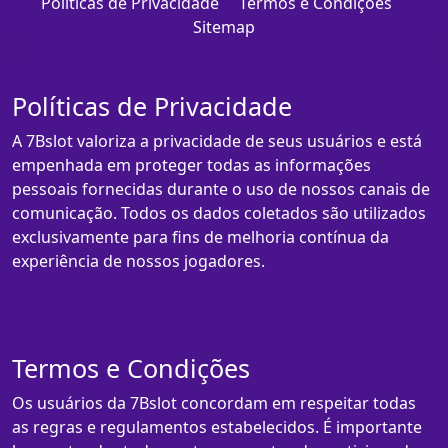
Políticas de Privacidade
Termos e Condições
Sitemap
Políticas de Privacidade
A 7Bslot valoriza a privacidade de seus usuários e está
empenhada em proteger todas as informações
pessoais fornecidas durante o uso de nossos canais de
comunicação. Todos os dados coletados são utilizados
exclusivamente para fins de melhoria contínua da
experiência de nossos jogadores.
Termos e Condições
Os usuários da 7Bslot concordam em respeitar todas
as regras e regulamentos estabelecidos. É importante