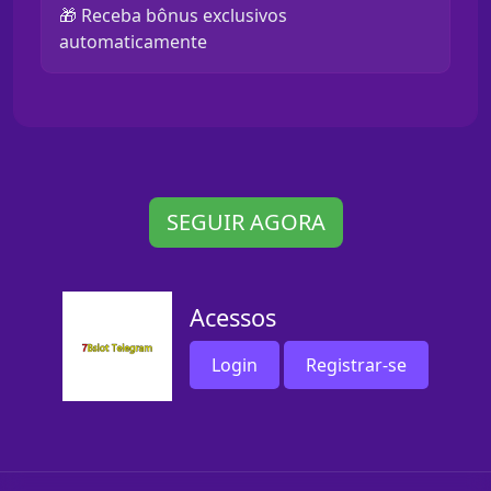
🎁 Receba bônus exclusivos
automaticamente
SEGUIR AGORA
Acessos
Login
Registrar-se