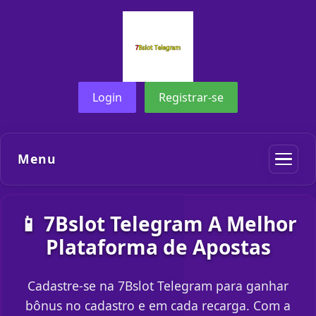
Login
Registrar-se
Menu
📱 7Bslot Telegram A Melhor
Plataforma de Apostas
Cadastre-se na 7Bslot Telegram para ganhar
bônus no cadastro e em cada recarga. Com a