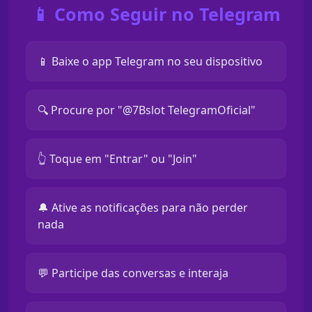
📱 Como Seguir no Telegram
📱 Baixe o app Telegram no seu dispositivo
🔍 Procure por "@7Bslot TelegramOficial"
👆 Toque em "Entrar" ou "Join"
🔔 Ative as notificações para não perder
nada
💬 Participe das conversas e interaja