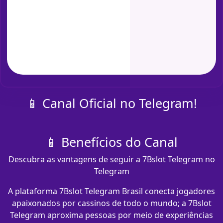
📱 Canal Oficial no Telegram!
📱 Benefícios do Canal
Descubra as vantagens de seguir a 7Bslot Telegram no
Telegram
A plataforma 7Bslot Telegram Brasil conecta jogadores
apaixonados por cassinos de todo o mundo; a 7Bslot
Telegram aproxima pessoas por meio de experiências