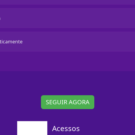
a
aticamente
SEGUIR AGORA
Acessos