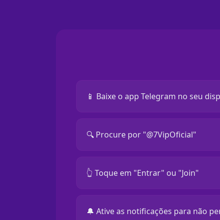
📱 Baixe o app Telegram no seu disp
🔍 Procure por "@7VipOficial"
👆 Toque em "Entrar" ou "Join"
🔔 Ative as notificações para não p