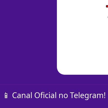
📱 Canal Oficial no Telegram!