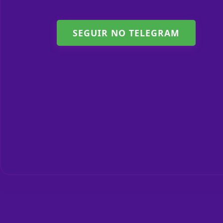
SEGUIR NO TELEGRAM