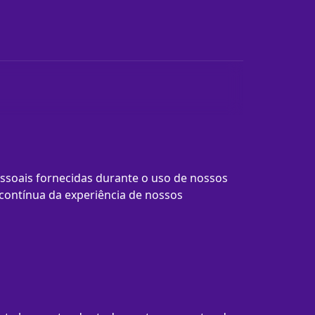
essoais fornecidas durante o uso de nossos
 contínua da experiência de nossos