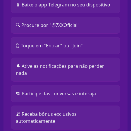
📱 Baixe o app Telegram no seu dispositivo
🔍 Procure por "@7XXOficial"
👆 Toque em "Entrar" ou "Join"
🔔 Ative as notificações para não perder
nada
💬 Participe das conversas e interaja
🎁 Receba bônus exclusivos
automaticamente