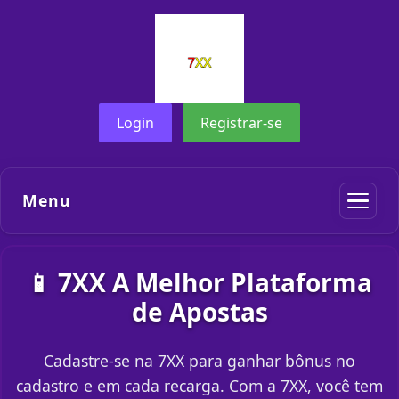
Login
Registrar-se
Menu
📱 7XX A Melhor Plataforma
de Apostas
Cadastre-se na 7XX para ganhar bônus no
cadastro e em cada recarga. Com a 7XX, você tem