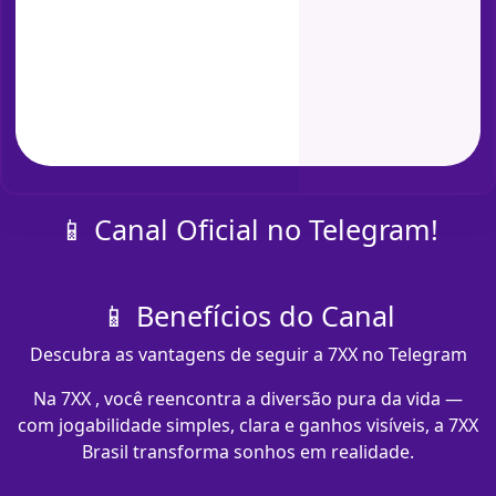
📱 Canal Oficial no Telegram!
📱 Benefícios do Canal
Descubra as vantagens de seguir a 7XX no Telegram
Na 7XX , você reencontra a diversão pura da vida —
com jogabilidade simples, clara e ganhos visíveis, a 7XX
Brasil transforma sonhos em realidade.