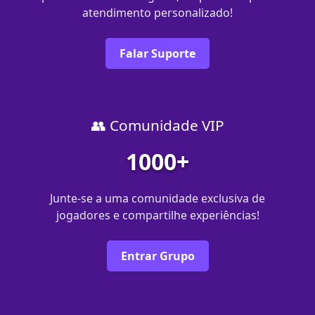
atendimento personalizado!
Falar Suporte
👥 Comunidade VIP
1000+
Junte-se a uma comunidade exclusiva de
jogadores e compartilhe experiências!
Entrar Grupo