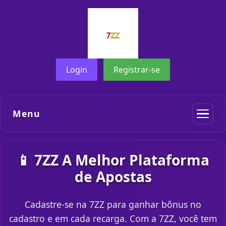
Login
Registrar-se
Menu
📱 7ZZ A Melhor Plataforma
de Apostas
Cadastre-se na 7ZZ para ganhar bônus no
cadastro e em cada recarga. Com a 7ZZ, você tem