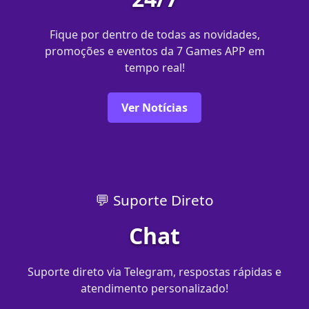
Fique por dentro de todas as novidades,
promoções e eventos da 7 Games APP em
tempo real!
Ver Notícias
💬 Suporte Direto
Chat
Suporte direto via Telegram, respostas rápidas e
atendimento personalizado!