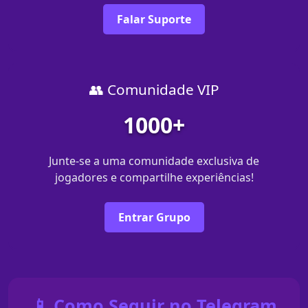
Falar Suporte
👥 Comunidade VIP
1000+
Junte-se a uma comunidade exclusiva de
jogadores e compartilhe experiências!
Entrar Grupo
📱 Como Seguir no Telegram