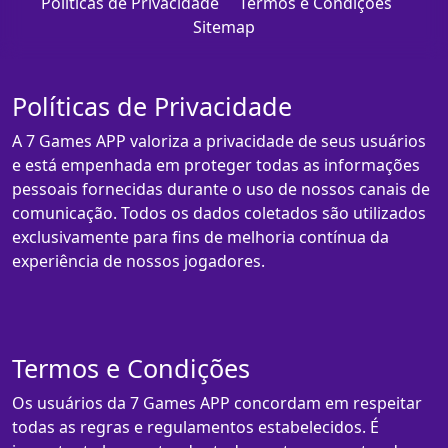
Políticas de Privacidade
Termos e Condições
Sitemap
Políticas de Privacidade
A 7 Games APP valoriza a privacidade de seus usuários
e está empenhada em proteger todas as informações
pessoais fornecidas durante o uso de nossos canais de
comunicação. Todos os dados coletados são utilizados
exclusivamente para fins de melhoria contínua da
experiência de nossos jogadores.
Termos e Condições
Os usuários da 7 Games APP concordam em respeitar
todas as regras e regulamentos estabelecidos. É