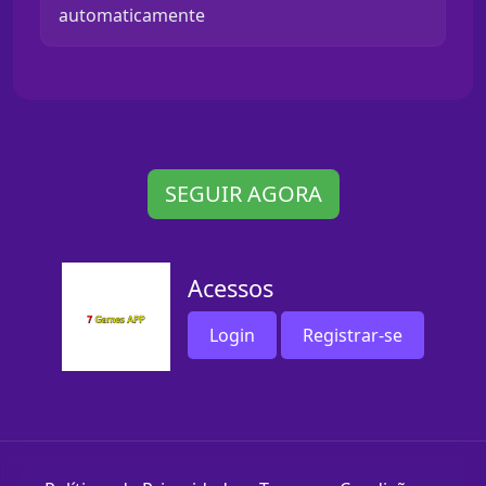
automaticamente
SEGUIR AGORA
Acessos
Login
Registrar-se