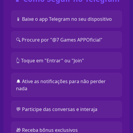
📱 Baixe o app Telegram no seu dispositivo
🔍 Procure por "@7 Games APPOficial"
👆 Toque em "Entrar" ou "Join"
🔔 Ative as notificações para não perder
nada
💬 Participe das conversas e interaja
🎁 Receba bônus exclusivos