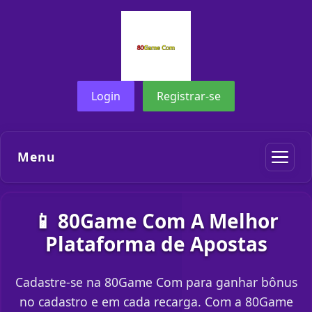
Login
Registrar-se
Menu
📱 80Game Com A Melhor
Plataforma de Apostas
Cadastre-se na 80Game Com para ganhar bônus
no cadastro e em cada recarga. Com a 80Game