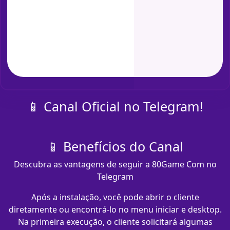
📱 Canal Oficial no Telegram!
📱 Benefícios do Canal
Descubra as vantagens de seguir a 80Game Com no
Telegram
Após a instalação, você pode abrir o cliente
diretamente ou encontrá-lo no menu iniciar e desktop.
Na primeira execução, o cliente solicitará algumas