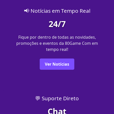
📢 Notícias em Tempo Real
24/7
Fique por dentro de todas as novidades,
promoções e eventos da 80Game Com em
tempo real!
Ver Notícias
💬 Suporte Direto
Chat