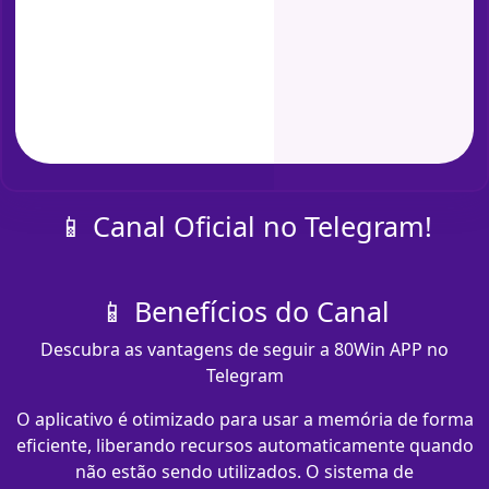
📱 Canal Oficial no Telegram!
📱 Benefícios do Canal
Descubra as vantagens de seguir a 80Win APP no
Telegram
O aplicativo é otimizado para usar a memória de forma
eficiente, liberando recursos automaticamente quando
não estão sendo utilizados. O sistema de