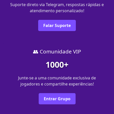
Suporte direto via Telegram, respostas rápidas e
atendimento personalizado!
Falar Suporte
👥 Comunidade VIP
1000+
Junte-se a uma comunidade exclusiva de
jogadores e compartilhe experiências!
Entrar Grupo