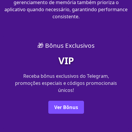
gerenciamento de memória também prioriza o
aplicativo quando necessário, garantindo performance
consistente.
🎁 Bônus Exclusivos
VIP
Receba bônus exclusivos do Telegram,
promoções especiais e códigos promocionais
únicos!
Ver Bônus