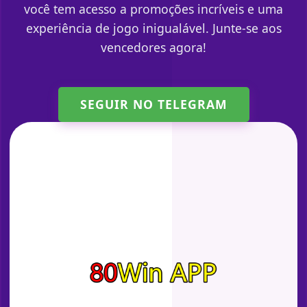
você tem acesso a promoções incríveis e uma
experiência de jogo inigualável. Junte-se aos
vencedores agora!
SEGUIR NO TELEGRAM