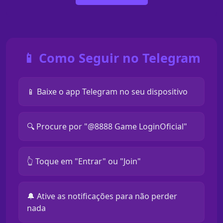
📱 Como Seguir no Telegram
📱 Baixe o app Telegram no seu dispositivo
🔍 Procure por "@8888 Game LoginOficial"
👆 Toque em "Entrar" ou "Join"
🔔 Ative as notificações para não perder
nada