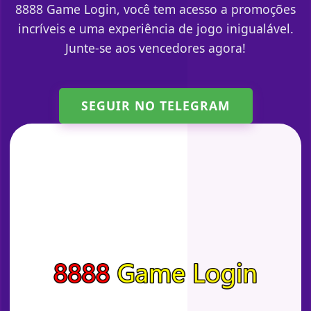
8888 Game Login, você tem acesso a promoções
incríveis e uma experiência de jogo inigualável.
Junte-se aos vencedores agora!
SEGUIR NO TELEGRAM