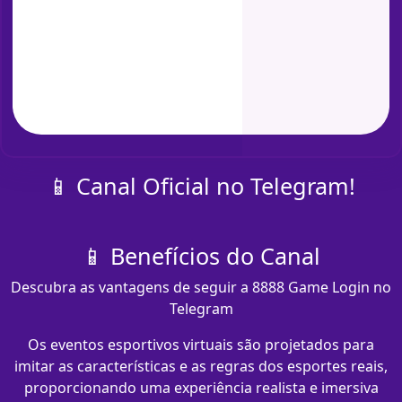
📱 Canal Oficial no Telegram!
📱 Benefícios do Canal
Descubra as vantagens de seguir a 8888 Game Login no
Telegram
Os eventos esportivos virtuais são projetados para
imitar as características e as regras dos esportes reais,
proporcionando uma experiência realista e imersiva