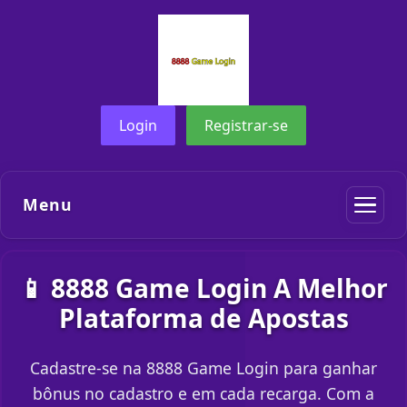
Login
Registrar-se
Menu
📱 8888 Game Login A Melhor
Plataforma de Apostas
Cadastre-se na 8888 Game Login para ganhar
bônus no cadastro e em cada recarga. Com a