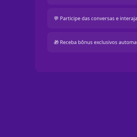
💬 Participe das conversas e interaj
🎁 Receba bônus exclusivos autom