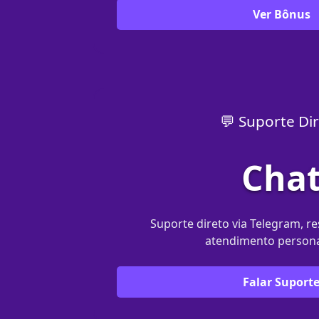
Ver Bônus
💬 Suporte Di
Cha
Suporte direto via Telegram, r
atendimento persona
Falar Suport