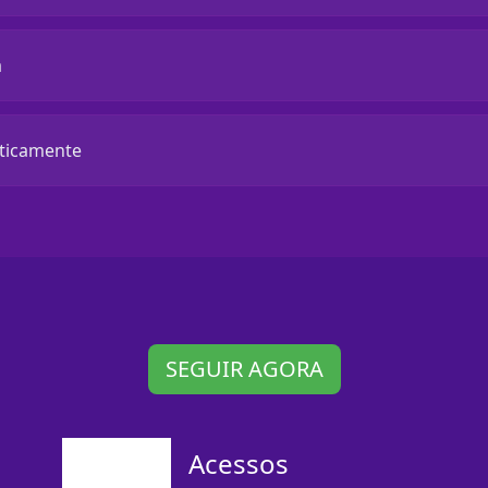
a
aticamente
SEGUIR AGORA
Acessos