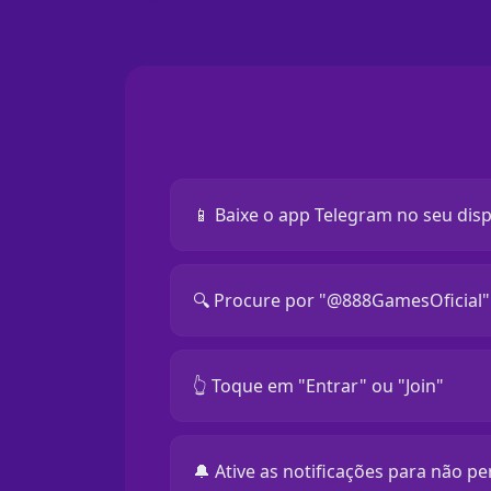
📱 Baixe o app Telegram no seu disp
🔍 Procure por "@888GamesOficial"
👆 Toque em "Entrar" ou "Join"
🔔 Ative as notificações para não p