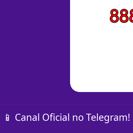
📱 Canal Oficial no Telegram!