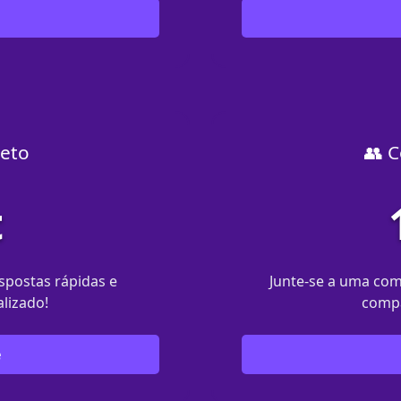
reto
👥 
t
espostas rápidas e
Junte-se a uma com
lizado!
compa
e