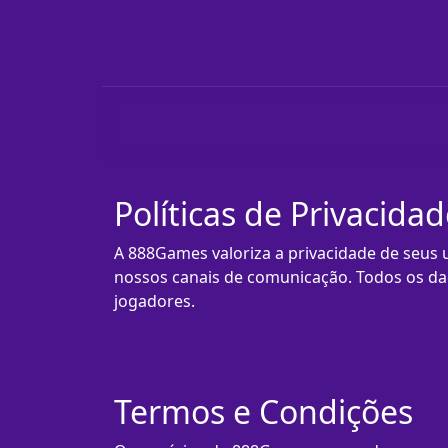
Políticas de Privacida
A 888Games valoriza a privacidade de seus
nossos canais de comunicação. Todos os dad
jogadores.
Termos e Condições