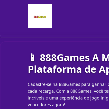
📱 888Games A 
Plataforma de A
Cadastre-se na 888Games para ganhar 
cada recarga. Com a 888Games, você t
incríveis e uma experiência de jogo inig
vencedores agora!