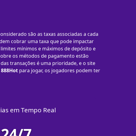
onsiderado são as taxas associadas a cada
odem cobrar uma taxa que pode impactar
s limites mínimos e máximos de depósito e
 sobre os métodos de pagamento estão
as transações é uma prioridade, e o site
o
888Hot
para jogar, os jogadores podem ter
cias em Tempo Real
24/7