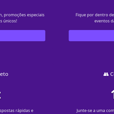
m, promoções especiais
Fique por dentro d
s únicos!
eventos d
reto
👥 
t
espostas rápidas e
Junte-se a uma com