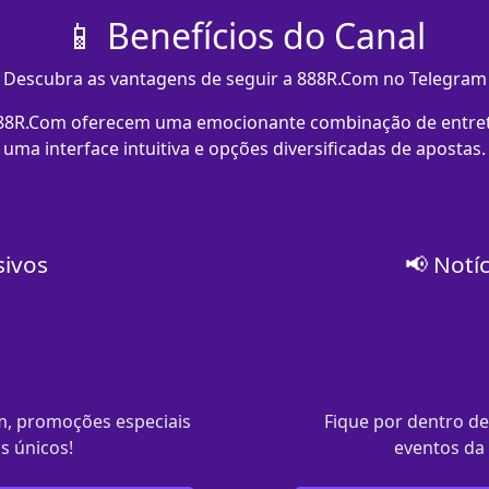
📱 Benefícios do Canal
Descubra as vantagens de seguir a 888R.Com no Telegram
888R.Com oferecem uma emocionante combinação de entre
uma interface intuitiva e opções diversificadas de apostas.
sivos
📢 Notí
m, promoções especiais
Fique por dentro d
s únicos!
eventos da