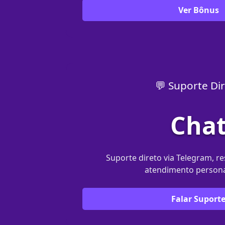
Ver Bônus
💬 Suporte Di
Cha
Suporte direto via Telegram, r
atendimento persona
Falar Suport