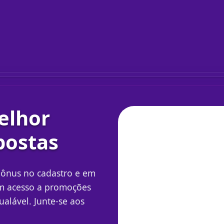
elhor
postas
bônus no cadastro e em
em acesso a promoções
ualável. Junte-se aos