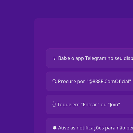
📱 Baixe o app Telegram no seu disp
🔍 Procure por "@888R.ComOficial"
👆 Toque em "Entrar" ou "Join"
🔔 Ative as notificações para não p