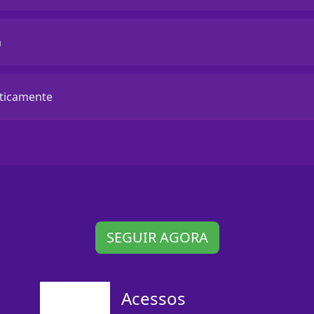
a
aticamente
SEGUIR AGORA
Acessos