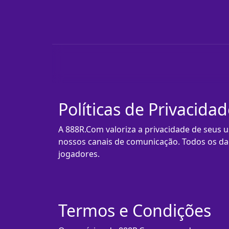
Políticas de Privacida
A 888R.Com valoriza a privacidade de seus
nossos canais de comunicação. Todos os dad
jogadores.
Termos e Condições