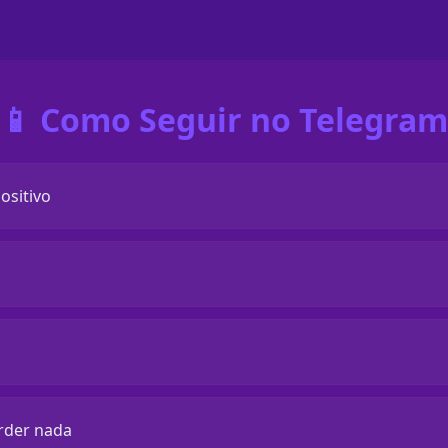
📱 Como Seguir no Telegram
ositivo
erder nada