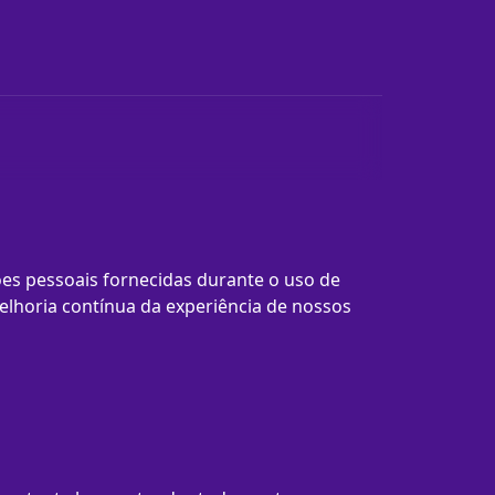
es pessoais fornecidas durante o uso de
elhoria contínua da experiência de nossos