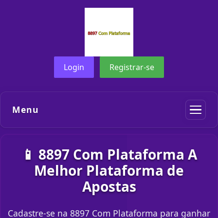
Login
Registrar-se
Menu
📱 8897 Com Plataforma A
Melhor Plataforma de
Apostas
Cadastre-se na 8897 Com Plataforma para ganhar