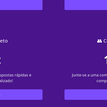
reto
👥 
t
espostas rápidas e
Junte-se a uma com
lizado!
compa
e