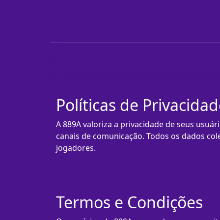
Políticas de Privacida
A 889A valoriza a privacidade de seus usuá
canais de comunicação. Todos os dados cole
jogadores.
Termos e Condições