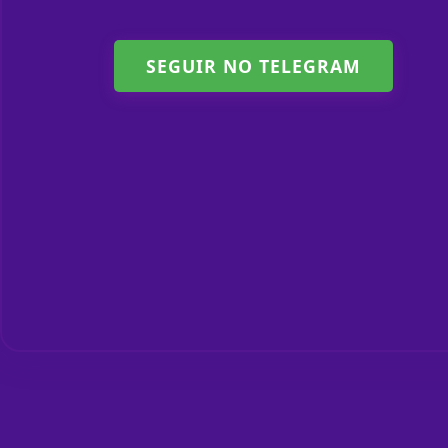
SEGUIR NO TELEGRAM