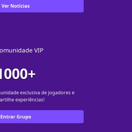
Ver Notícias
Comunidade VIP
1000+
unidade exclusiva de jogadores e
rtilhe experiências!
Entrar Grupo