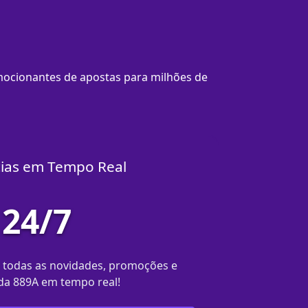
emocionantes de apostas para milhões de
cias em Tempo Real
24/7
e todas as novidades, promoções e
da 889A em tempo real!