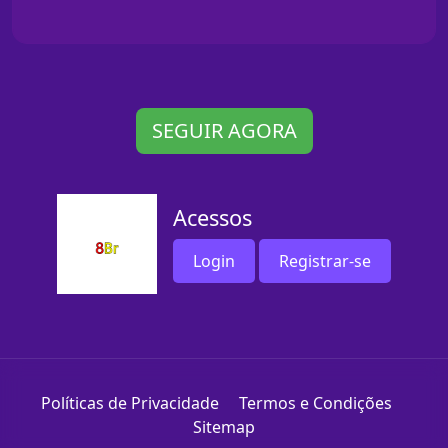
SEGUIR AGORA
Acessos
Login
Registrar-se
Políticas de Privacidade
Termos e Condições
Sitemap