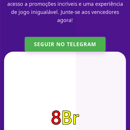
acesso a promoções incríveis e uma experiência
de jogo inigualável. Junte-se aos vencedores
agora!
SEGUIR NO TELEGRAM