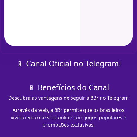
📱 Canal Oficial no Telegram!
📱 Benefícios do Canal
Descubra as vantagens de seguir a 8Br no Telegram
Através da web, a 8Br permite que os brasileiros
vivenciem o cassino online com jogos populares e
promoções exclusivas.