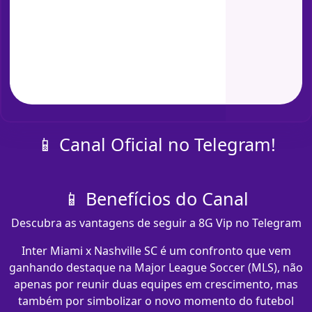
📱 Canal Oficial no Telegram!
📱 Benefícios do Canal
Descubra as vantagens de seguir a 8G Vip no Telegram
Inter Miami x Nashville SC é um confronto que vem
ganhando destaque na Major League Soccer (MLS), não
apenas por reunir duas equipes em crescimento, mas
também por simbolizar o novo momento do futebol