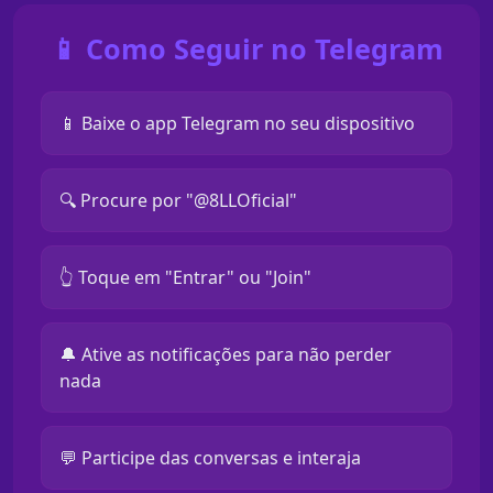
📱 Como Seguir no Telegram
📱 Baixe o app Telegram no seu dispositivo
🔍 Procure por "@8LLOficial"
👆 Toque em "Entrar" ou "Join"
🔔 Ative as notificações para não perder
nada
💬 Participe das conversas e interaja