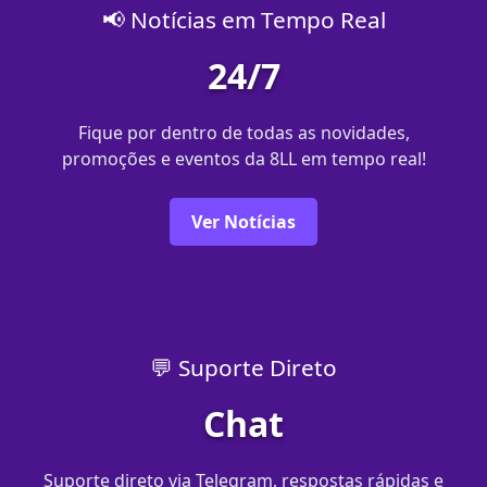
📢 Notícias em Tempo Real
24/7
Fique por dentro de todas as novidades,
promoções e eventos da 8LL em tempo real!
Ver Notícias
💬 Suporte Direto
Chat
Suporte direto via Telegram, respostas rápidas e