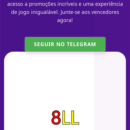
acesso a promoções incríveis e uma experiência
de jogo inigualável. Junte-se aos vencedores
agora!
SEGUIR NO TELEGRAM