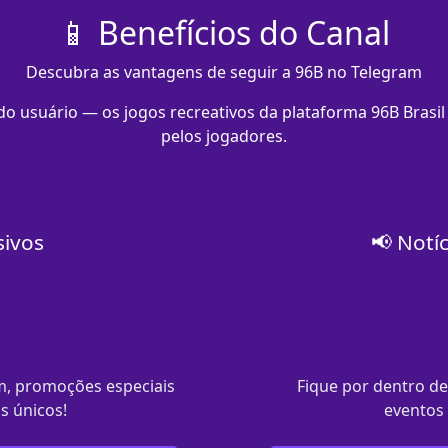
📱 Benefícios do Canal
Descubra as vantagens de seguir a 96B no Telegram
a do usuário — os jogos recreativos da plataforma 96B Brasi
pelos jogadores.
sivos
📢 Notí
m, promoções especiais
Fique por dentro d
s únicos!
eventos