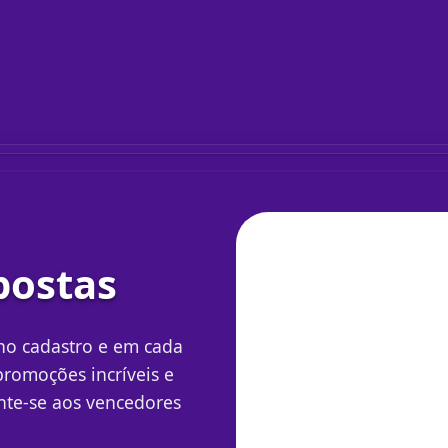
postas
no cadastro e em cada
promoções incríveis e
unte-se aos vencedores