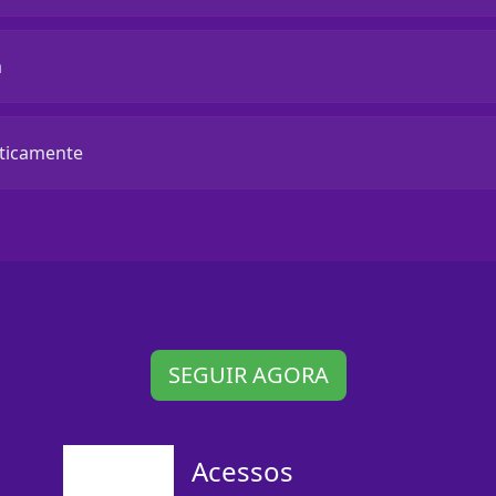
a
aticamente
SEGUIR AGORA
Acessos