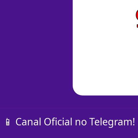
📱 Canal Oficial no Telegram!