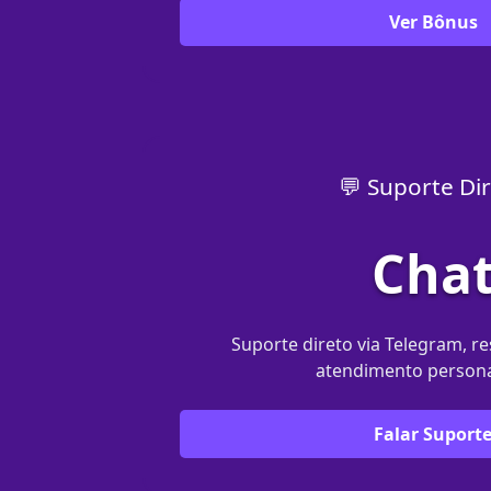
Ver Bônus
💬 Suporte Di
Cha
Suporte direto via Telegram, r
atendimento persona
Falar Suport