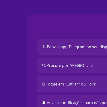
📱 Baixe o app Telegram no seu disp
🔍 Procure por "@96BOficial"
👆 Toque em "Entrar" ou "Join"
🔔 Ative as notificações para não p