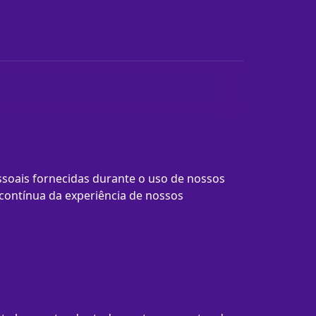
ssoais fornecidas durante o uso de nossos
 contínua da experiência de nossos