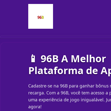
📱 96B A Melhor
Plataforma de A
Cadastre-se na 96B para ganhar bônus 
recarga. Com a 96B, você tem acesso a 
uma experiência de jogo inigualável. J
agora!