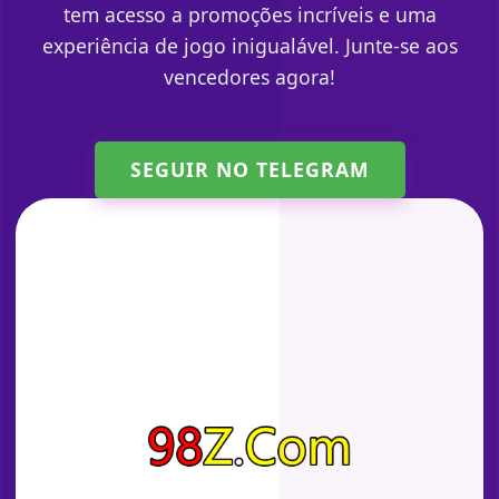
tem acesso a promoções incríveis e uma
experiência de jogo inigualável. Junte-se aos
vencedores agora!
SEGUIR NO TELEGRAM