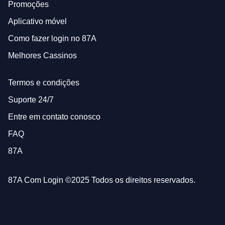
Promoções
Aplicativo móvel
Como fazer login no 87A
Melhores Cassinos
Termos e condições
Suporte 24/7
Entre em contato conosco
FAQ
87A
87A Com Login ©2025 Todos os direitos reservados.