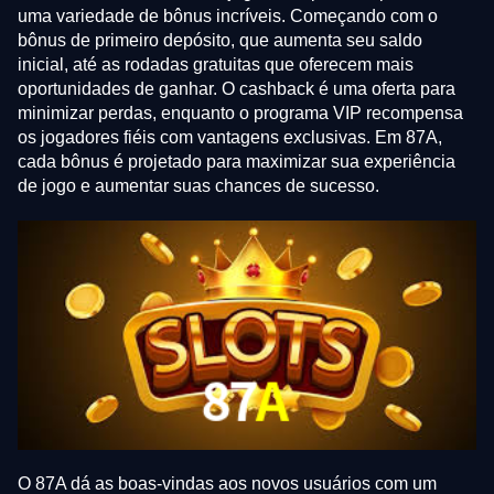
uma variedade de bônus incríveis. Começando com o
bônus de primeiro depósito, que aumenta seu saldo
inicial, até as rodadas gratuitas que oferecem mais
oportunidades de ganhar. O cashback é uma oferta para
minimizar perdas, enquanto o programa VIP recompensa
os jogadores fiéis com vantagens exclusivas. Em 87A,
cada bônus é projetado para maximizar sua experiência
de jogo e aumentar suas chances de sucesso.
O 87A dá as boas-vindas aos novos usuários com um