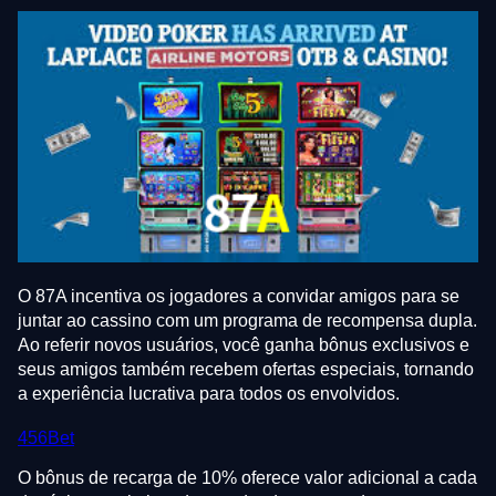
O 87A incentiva os jogadores a convidar amigos para se
juntar ao cassino com um programa de recompensa dupla.
Ao referir novos usuários, você ganha bônus exclusivos e
seus amigos também recebem ofertas especiais, tornando
a experiência lucrativa para todos os envolvidos.
456Bet
O bônus de recarga de 10% oferece valor adicional a cada