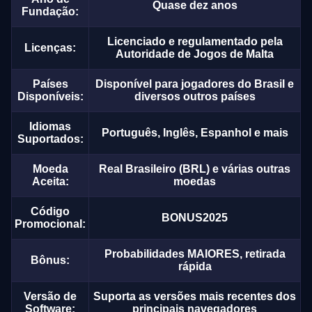
Quase dez anos
Fundação:
Licenciado e regulamentado pela
Licenças:
Autoridade de Jogos de Malta
Países
Disponível para jogadores do Brasil e
Disponíveis:
diversos outros países
Idiomas
Português, Inglês, Espanhol e mais
Suportados:
Moeda
Real Brasileiro (BRL) e várias outras
Aceita:
moedas
Código
BONUS2025
Promocional:
Probabilidades MAIORES, retirada
Bônus:
rápida
Versão de
Suporta as versões mais recentes dos
Software:
principais navegadores