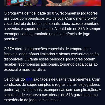
O programa de fidelidade do 87A recompensa jogadores
assíduos com benefícios exclusivos. Como membro VIP,
você desfruta de bônus personalizados, acesso prioritário
a eventos e suporte dedicado. A lealdade no 87A é sempre
recompensada, garantindo uma experiência de jogo
premium.
O 87A oferece promoções especiais de temporada e
festivais, onde bônus limitados e ofertas exclusivas estão
disponíveis. Durante esses períodos, jogadores podem
receber recompensas adicionais, tornando cada ocasião
especial e mais lucrativa.
Os bônus do
87A
são fáceis de usar e transparentes. Com
condições de saque simples e regras claras, os jogadores
podem aproveitar suas recompensas sem complicações. A
simplicidade e clareza nas ofertas do 87A garantem uma
experiência de jogo sem estresse.