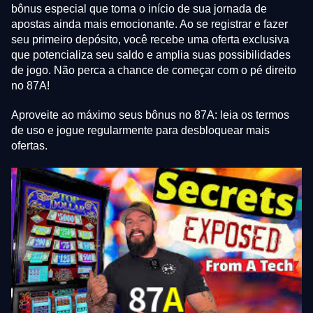
bônus especial que torna o início de sua jornada de
apostas ainda mais emocionante. Ao se registrar e fazer
seu primeiro depósito, você recebe uma oferta exclusiva
que potencializa seu saldo e amplia suas possibilidades
de jogo. Não perca a chance de começar com o pé direito
no 87A!
Aproveite ao máximo seus bônus no 87A: leia os termos
de uso e jogue regularmente para desbloquear mais
ofertas.