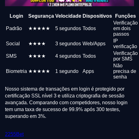
Login
Segurança
Velocidade
Dispositivos
Funções
Verificação
Padrão
★★★★★
5 segundos
Todos
em dois
passos
IP
Social
★★★★
3 segundos
Web/Apps
verificação
Verificação
SMS
★★★★
4 segundos
Todos
por SMS
Não
Biometria
★★★★★
1 segundo
Apps
precisa de
senha
Nosso sistema de transações em login é protegido por
certificação SSL nível 3 e utiliza criptografia de sessão
avançada. Comparando com competidores, nosso login
tem uma taxa de sucesso de 99.9% após 300 testes,
superando em 3%.
2255Bet