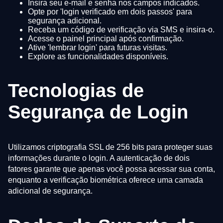
Insira seu e-mail e senha nos campos indicados.
Opte por 'login verificado em dois passos' para
segurança adicional.
Receba um código de verificação via SMS e insira-o.
Acesse o painel principal após confirmação.
Ative 'lembrar login' para futuras visitas.
Explore as funcionalidades disponíveis.
Tecnologias de
Segurança de Login
Utilizamos criptografia SSL de 256 bits para proteger suas
informações durante o login. A autenticação de dois
fatores garante que apenas você possa acessar sua conta,
enquanto a verificação biométrica oferece uma camada
adicional de segurança.