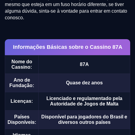
mesmo que esteja em um fuso horário diferente, se tiver
alguma dúvida, sinta-se à vontade para entrar em contato
conosco.
Informações Básicas sobre o Cassino 87A
Nome do
87A
Cassino:
Ano de
Quase dez anos
Fundação:
Licenciado e regulamentado pela
Licenças:
Autoridade de Jogos de Malta
Países
Disponível para jogadores do Brasil e
Disponíveis:
diversos outros países