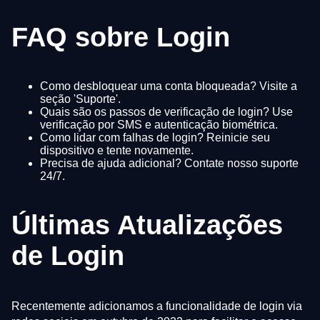
FAQ sobre Login
Como desbloquear uma conta bloqueada? Visite a
seção 'Suporte'.
Quais são os passos de verificação de login? Use
verificação por SMS e autenticação biométrica.
Como lidar com falhas de login? Reinicie seu
dispositivo e tente novamente.
Precisa de ajuda adicional? Contate nosso suporte
24/7.
Últimas Atualizações
de Login
Recentemente adicionamos a funcionalidade de login via